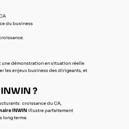
 CA
vice du business
 croissance.
t une démonstration en situation réelle
r les enjeux business des dirigeants, et
é INWIN ?
ucturants : croissance du CA,
naire INWIN
illustre parfaitement
s long terme.