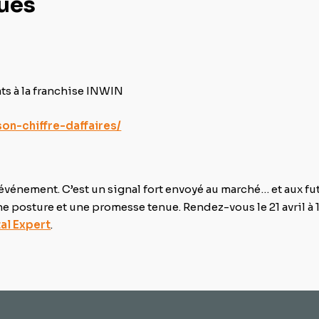
ques
ats à la franchise INWIN
son-chiffre-daffaires/
événement. C’est un signal fort envoyé au marché… et aux fu
ne posture et une promesse tenue. Rendez-vous le 21 avril à 
al Expert
.