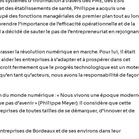
es systèmes d’information à travers des PME, des ESN
et des établissements de santé, Philippe a acquis une
cupé des fonctions managériales de premier plan tout au lo
prendre l’importance de l’efficacité opérationnelle et de la
l a décidé de
sauter le pas de l’entrepreneuriat
en rejoignant
asser la révolution numérique en marche. Pour lui, il était
aider les entreprises à s’adapter et à prospérer dans cet
 croit fermement que le progrès technologique est un mote
 qu’en tant qu’acteurs, nous avons la responsabilité de faço
ision du monde numérique : « Nous vivons une époque modern
ue pas d’avenir » (Philippe Meyer). Il considère que cette
prises de toutes tailles de se démarquer, d’innover et de
ntreprises de Bordeaux et de ses environs dans leur