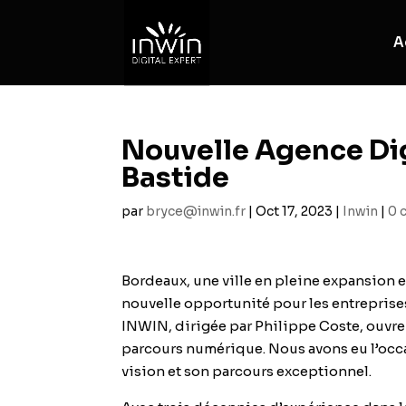
A
Nouvelle Agence Di
Bastide
par
bryce@inwin.fr
|
Oct 17, 2023
|
Inwin
|
0 
Bordeaux, une ville en pleine expansion 
nouvelle opportunité pour les entrepris
INWIN
, dirigée par Philippe Coste, ouvr
parcours numérique.
Nous avons eu l’occa
vision et son parcours exceptionnel.