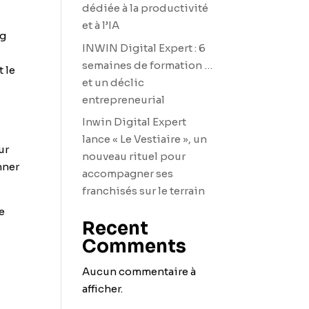
dédiée à la productivité
et à l’IA
ng
INWIN Digital Expert : 6
semaines de formation …
 le
et un déclic
entrepreneurial
Inwin Digital Expert
lance « Le Vestiaire », un
ur
nouveau rituel pour
nner
accompagner ses
franchisés sur le terrain
e
Recent
Comments
Aucun commentaire à
afficher.